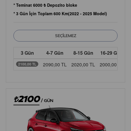
* Teminat 6000 ₺ Depozito bloke
* 3 Gün İçin Toplam 600 Km(2022 - 2025 Model)
3 Gün
4-7 Gün
8-15 Gün
16-29 Gün
2090,00 TL
2020,00 TL
2000,00 TL
1
2100,00 TL
2100
/
GÜN