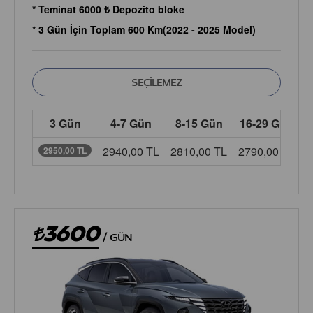
* Teminat 6000 ₺ Depozito bloke
* 3 Gün İçin Toplam 600 Km(2022 - 2025 Model)
3 Gün
4-7 Gün
8-15 Gün
16-29 Gün
2940,00 TL
2810,00 TL
2790,00 TL
2
2950,00 TL
3600
/
GÜN