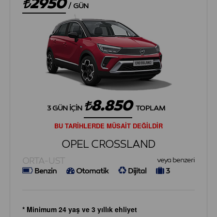
2950
/
GÜN
8.850
3 GÜN İÇIN
TOPLAM
BU TARİHLERDE MÜSAİT DEĞİLDİR
OPEL CROSSLAND
ORTA-UST
veya benzeri
Benzin
Otomatik
Dijital
3
* Minimum 24 yaş ve 3 yıllık ehliyet