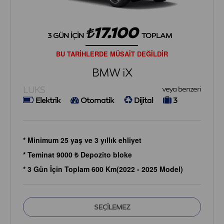
17.100
3 GÜN İÇIN
TOPLAM
BU TARİHLERDE MÜSAİT DEĞİLDİR
BMW iX
LUKS
veya benzeri
Elektrik
Otomatik
Dijital
3
* Minimum 25 yaş ve 3 yıllık ehliyet
* Teminat 9000 ₺ Depozito bloke
* 3 Gün İçin Toplam 600 Km(2022 - 2025 Model)