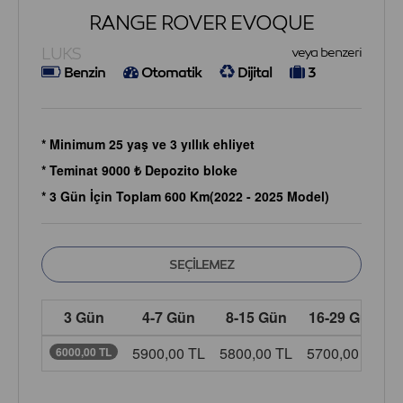
RANGE ROVER EVOQUE
LUKS
veya benzeri
Benzin
Otomatik
Dijital
3
* Minimum 25 yaş ve 3 yıllık ehliyet
* Teminat 9000 ₺ Depozito bloke
* 3 Gün İçin Toplam 600 Km(2022 - 2025 Model)
3 Gün
4-7 Gün
8-15 Gün
16-29 Gün
5900,00 TL
5800,00 TL
5700,00 TL
5
6000,00 TL