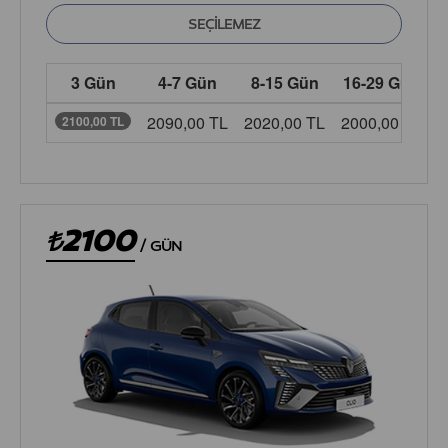
3 Gün
4-7 Gün
8-15 Gün
16-29 Gün
2090,00 TL
2020,00 TL
2000,00 TL
1
2100,00 TL
2100
/
GÜN