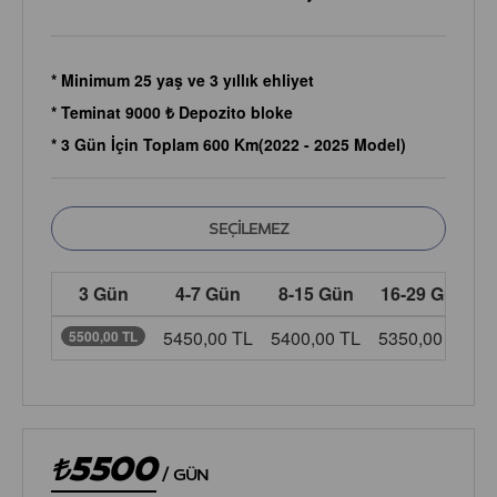
* Minimum 25 yaş ve 3 yıllık ehliyet
* Teminat 9000 ₺ Depozito bloke
* 3 Gün İçin Toplam 600 Km(2022 - 2025 Model)
3 Gün
4-7 Gün
8-15 Gün
16-29 Gün
5450,00 TL
5400,00 TL
5350,00 TL
5
5500,00 TL
5500
/
GÜN