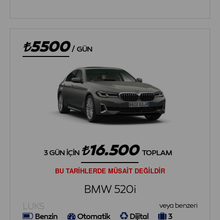
5500
/
GÜN
16.500
3 GÜN İÇIN
TOPLAM
BU TARİHLERDE MÜSAİT DEĞİLDİR
BMW 520i
LUKS
veya benzeri
Benzin
Otomatik
Dijital
3