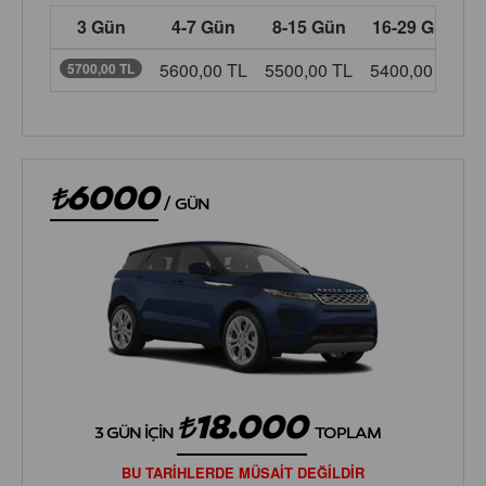
3 Gün
4-7 Gün
8-15 Gün
16-29 Gün
5600,00 TL
5500,00 TL
5400,00 TL
5
5700,00 TL
6000
/
GÜN
18.000
3 GÜN İÇIN
TOPLAM
BU TARİHLERDE MÜSAİT DEĞİLDİR