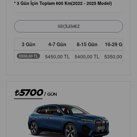
* 3 Gün İçin Toplam 600 Km(2022 - 2025 Model)
3 Gün
4-7 Gün
8-15 Gün
16-29 Gün
5450,00 TL
5400,00 TL
5350,00 TL
5
5500,00 TL
5700
/
GÜN