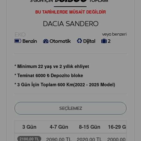
3 GÜN İÇIN
TOPLAM
BU TARİHLERDE MÜSAİT DEĞİLDİR
DACIA SANDERO
EKO
veya benzeri
Benzin
Otomatik
Dijital
2
* Minimum 22 yaş ve 2 yıllık ehliyet
* Teminat 6000 ₺ Depozito bloke
* 3 Gün İçin Toplam 600 Km(2022 - 2025 Model)
3 Gün
4-7 Gün
8-15 Gün
16-29 Gün
2090,00 TL
2020,00 TL
2000,00 TL
1
2100,00 TL