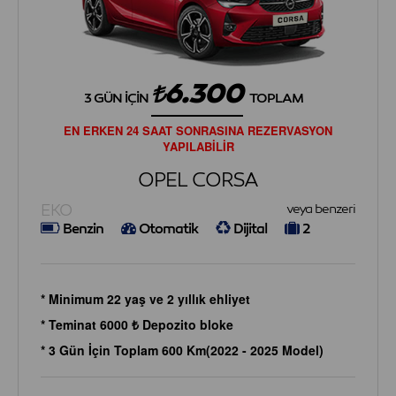
6.300
3 GÜN İÇIN
TOPLAM
EN ERKEN 24 SAAT SONRASINA REZERVASYON
YAPILABİLİR
OPEL CORSA
EKO
veya benzeri
Benzin
Otomatik
Dijital
2
* Minimum 22 yaş ve 2 yıllık ehliyet
* Teminat 6000 ₺ Depozito bloke
* 3 Gün İçin Toplam 600 Km(2022 - 2025 Model)