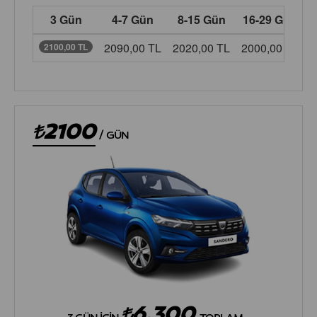
3 Gün
4-7 Gün
8-15 Gün
16-29 Gün
2090,00 TL
2020,00 TL
2000,00 TL
1
2100,00 TL
2100
/
GÜN
6.300