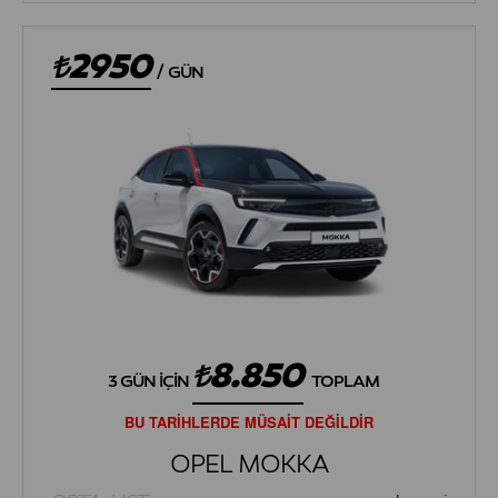
2950
/
GÜN
8.850
3 GÜN İÇIN
TOPLAM
BU TARİHLERDE MÜSAİT DEĞİLDİR
OPEL MOKKA