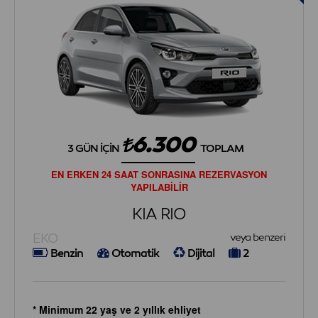
6.300
3 GÜN İÇIN
TOPLAM
EN ERKEN 24 SAAT SONRASINA REZERVASYON
YAPILABİLİR
KIA RIO
EKO
veya benzeri
Benzin
Otomatik
Dijital
2
* Minimum 22 yaş ve 2 yıllık ehliyet