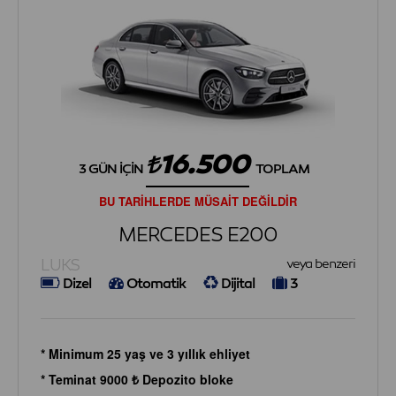
16.500
3 GÜN İÇIN
TOPLAM
BU TARİHLERDE MÜSAİT DEĞİLDİR
MERCEDES E200
LUKS
veya benzeri
Dizel
Otomatik
Dijital
3
* Minimum 25 yaş ve 3 yıllık ehliyet
* Teminat 9000 ₺ Depozito bloke