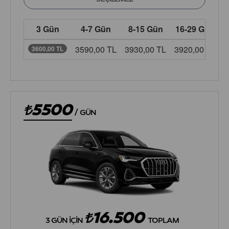
3 Gün
4-7 Gün
8-15 Gün
16-29 Gün
3590,00 TL
3930,00 TL
3920,00 TL
3
3600,00 TL
5500
/
GÜN
16.500
3 GÜN İÇIN
TOPLAM