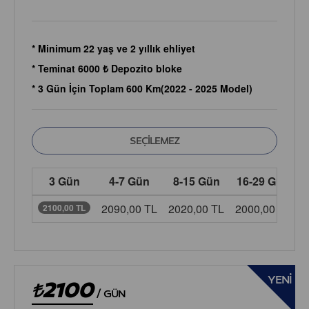
* Minimum 22 yaş ve 2 yıllık ehliyet
* Teminat 6000 ₺ Depozito bloke
* 3 Gün İçin Toplam 600 Km(2022 - 2025 Model)
3 Gün
4-7 Gün
8-15 Gün
16-29 Gün
2090,00 TL
2020,00 TL
2000,00 TL
1
2100,00 TL
YENI
2100
/
GÜN