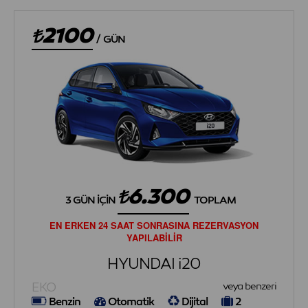
2100
/
GÜN
6.300
3 GÜN İÇIN
TOPLAM
EN ERKEN 24 SAAT SONRASINA REZERVASYON
YAPILABİLİR
HYUNDAI i20
EKO
veya benzeri
Benzin
Otomatik
Dijital
2