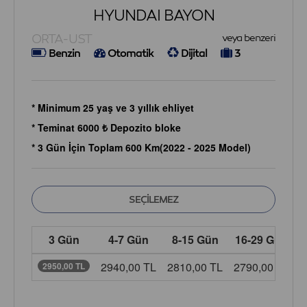
HYUNDAI BAYON
ORTA-UST
veya benzeri
Benzin
Otomatik
Dijital
3
* Minimum 25 yaş ve 3 yıllık ehliyet
* Teminat 6000 ₺ Depozito bloke
* 3 Gün İçin Toplam 600 Km(2022 - 2025 Model)
3 Gün
4-7 Gün
8-15 Gün
16-29 Gün
2940,00 TL
2810,00 TL
2790,00 TL
2
2950,00 TL