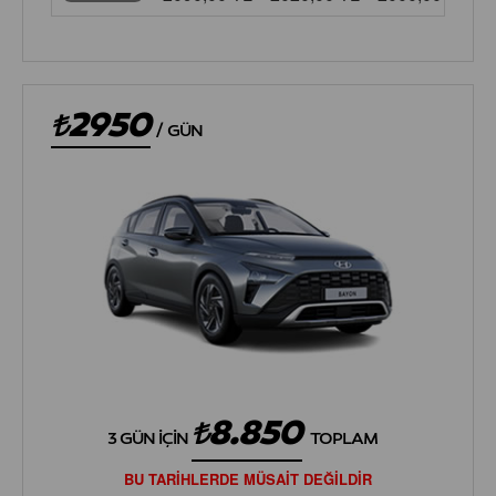
2950
/
GÜN
8.850
3 GÜN İÇIN
TOPLAM
BU TARİHLERDE MÜSAİT DEĞİLDİR