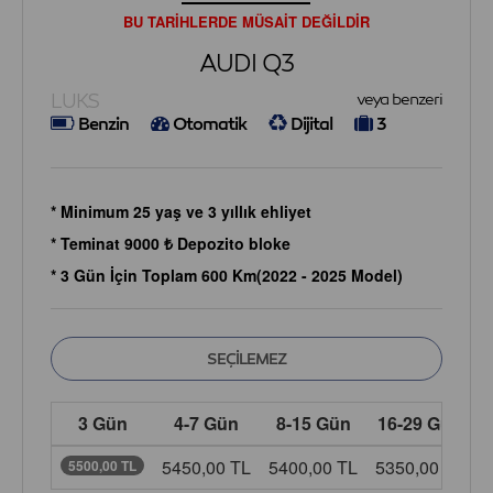
BU TARİHLERDE MÜSAİT DEĞİLDİR
AUDI Q3
LUKS
veya benzeri
Benzin
Otomatik
Dijital
3
* Minimum 25 yaş ve 3 yıllık ehliyet
* Teminat 9000 ₺ Depozito bloke
* 3 Gün İçin Toplam 600 Km(2022 - 2025 Model)
3 Gün
4-7 Gün
8-15 Gün
16-29 Gün
5450,00 TL
5400,00 TL
5350,00 TL
5
5500,00 TL