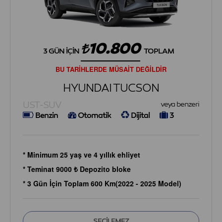
10.800
3 GÜN İÇIN
TOPLAM
BU TARİHLERDE MÜSAİT DEĞİLDİR
HYUNDAI TUCSON
UST-SUV
veya benzeri
Benzin
Otomatik
Dijital
3
* Minimum 25 yaş ve 4 yıllık ehliyet
* Teminat 9000 ₺ Depozito bloke
* 3 Gün İçin Toplam 600 Km(2022 - 2025 Model)