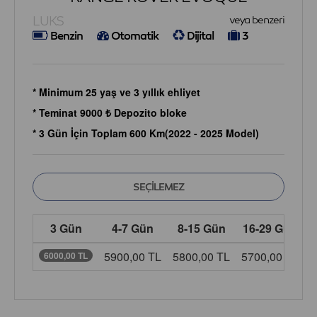
LUKS
veya benzeri
Benzin
Otomatik
Dijital
3
* Minimum 25 yaş ve 3 yıllık ehliyet
* Teminat 9000 ₺ Depozito bloke
* 3 Gün İçin Toplam 600 Km(2022 - 2025 Model)
3 Gün
4-7 Gün
8-15 Gün
16-29 Gün
5900,00 TL
5800,00 TL
5700,00 TL
5
6000,00 TL