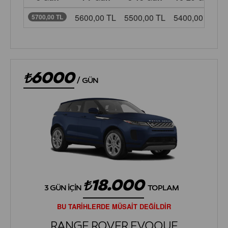
5600,00 TL
5500,00 TL
5400,00 TL
5
5700,00 TL
6000
/
GÜN
18.000
3 GÜN İÇIN
TOPLAM
BU TARİHLERDE MÜSAİT DEĞİLDİR
RANGE ROVER EVOQUE