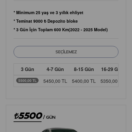
* Minimum 25 yaş ve 3 yıllık ehliyet
* Teminat 9000 ₺ Depozito bloke
* 3 Gün İçin Toplam 600 Km(2022 - 2025 Model)
3 Gün
4-7 Gün
8-15 Gün
16-29 Gün
5450,00 TL
5400,00 TL
5350,00 TL
5
5500,00 TL
5500
/
GÜN