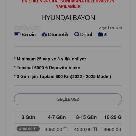
EN ERKEN 24 SAAT SONRASINA REZERVASYON
YAPILABİLİR
HYUNDAI BAYON
ORTA-UST
veya benzeri
Benzin
Otomatik
Dijital
3
* Minimum 25 yaş ve 3 yıllık ehliyet
* Teminat 6000 ₺ Depozito bloke
* 3 Gün İçin Toplam 600 Km(2022 - 2025 Model)
3 Gün
4-7 Gün
8-15 Gün
16-29 Gün
4050,00 TL
4000,00 TL
3950,00 TL
3
4100,00 TL