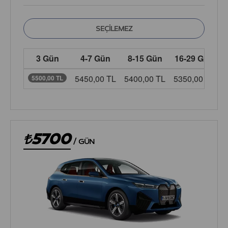
3 Gün
4-7 Gün
8-15 Gün
16-29 Gün
5450,00 TL
5400,00 TL
5350,00 TL
5
5500,00 TL
5700
/
GÜN