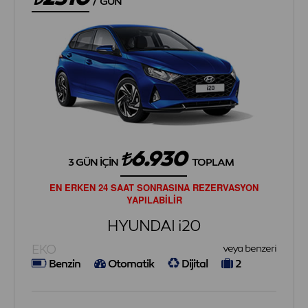
GÜN
6.930
3 GÜN İÇIN
TOPLAM
EN ERKEN 24 SAAT SONRASINA REZERVASYON
YAPILABİLİR
HYUNDAI i20
EKO
veya benzeri
Benzin
Otomatik
Dijital
2