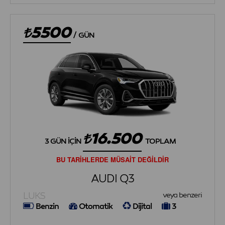
5500
/
GÜN
16.500
3 GÜN İÇIN
TOPLAM
BU TARİHLERDE MÜSAİT DEĞİLDİR
AUDI Q3
LUKS
veya benzeri
Benzin
Otomatik
Dijital
3