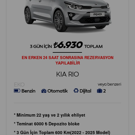
6.930
3 GÜN İÇIN
TOPLAM
EN ERKEN 24 SAAT SONRASINA REZERVASYON
YAPILABİLİR
KIA RIO
EKO
veya benzeri
Benzin
Otomatik
Dijital
2
* Minimum 22 yaş ve 2 yıllık ehliyet
* Teminat 6000 ₺ Depozito bloke
* 3 Gün İçin Toplam 600 Km(2022 - 2025 Model)