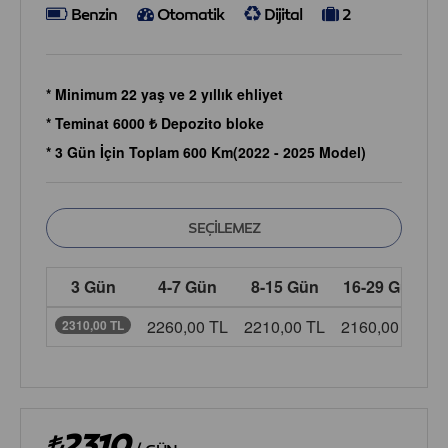
Benzin
Otomatik
Dijital
2
* Minimum 22 yaş ve 2 yıllık ehliyet
* Teminat 6000 ₺ Depozito bloke
* 3 Gün İçin Toplam 600 Km(2022 - 2025 Model)
3 Gün
4-7 Gün
8-15 Gün
16-29 Gün
2260,00 TL
2210,00 TL
2160,00 TL
2
2310,00 TL
2310
/