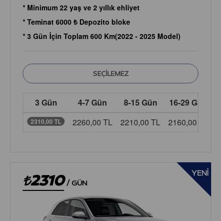
* Minimum 22 yaş ve 2 yıllık ehliyet
* Teminat 6000 ₺ Depozito bloke
* 3 Gün İçin Toplam 600 Km(2022 - 2025 Model)
3 Gün
4-7 Gün
8-15 Gün
16-29 Gün
2260,00 TL
2210,00 TL
2160,00 TL
2
2310,00 TL
YENI
2310
/
GÜN