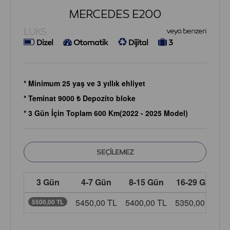
MERCEDES E200
LUKS
veya benzeri
Dizel
Otomatik
Dijital
3
* Minimum 25 yaş ve 3 yıllık ehliyet
* Teminat 9000 ₺ Depozito bloke
* 3 Gün İçin Toplam 600 Km(2022 - 2025 Model)
3 Gün
4-7 Gün
8-15 Gün
16-29 Gün
5450,00 TL
5400,00 TL
5350,00 TL
5
5500,00 TL