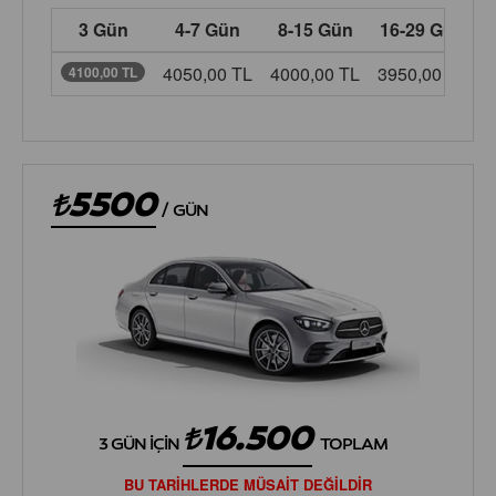
3 Gün
4-7 Gün
8-15 Gün
16-29 Gün
4050,00 TL
4000,00 TL
3950,00 TL
3
4100,00 TL
5500
/
GÜN
16.500
3 GÜN İÇIN
TOPLAM
BU TARİHLERDE MÜSAİT DEĞİLDİR