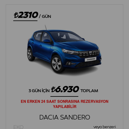
2310
/
GÜN
6.930
3 GÜN İÇIN
TOPLAM
EN ERKEN 24 SAAT SONRASINA REZERVASYON
YAPILABİLİR
DACIA SANDERO
EKO
veya benzeri