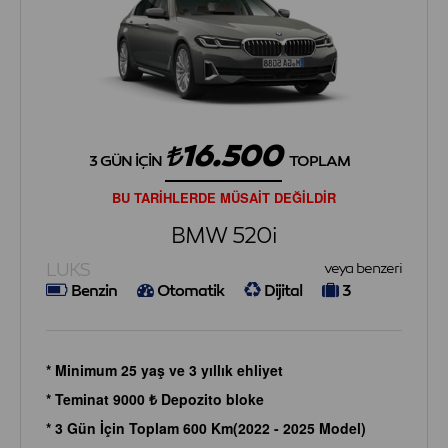
16.500
3 GÜN İÇIN
TOPLAM
BU TARİHLERDE MÜSAİT DEĞİLDİR
BMW 520i
LUKS
veya benzeri
Benzin
Otomatik
Dijital
3
* Minimum 25 yaş ve 3 yıllık ehliyet
* Teminat 9000 ₺ Depozito bloke
* 3 Gün İçin Toplam 600 Km(2022 - 2025 Model)