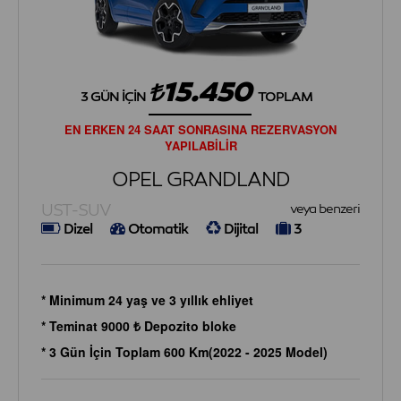
15.450
3 GÜN İÇIN
TOPLAM
EN ERKEN 24 SAAT SONRASINA REZERVASYON
YAPILABİLİR
OPEL GRANDLAND
UST-SUV
veya benzeri
Dizel
Otomatik
Dijital
3
* Minimum 24 yaş ve 3 yıllık ehliyet
* Teminat 9000 ₺ Depozito bloke
* 3 Gün İçin Toplam 600 Km(2022 - 2025 Model)