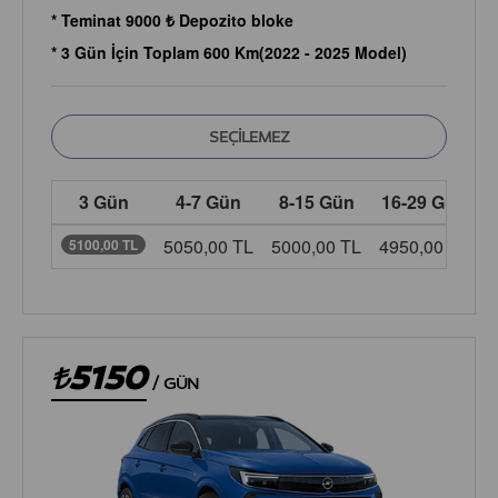
* Teminat 9000 ₺ Depozito bloke
* 3 Gün İçin Toplam 600 Km(2022 - 2025 Model)
3 Gün
4-7 Gün
8-15 Gün
16-29 Gün
5050,00 TL
5000,00 TL
4950,00 TL
4
5100,00 TL
5150
/
GÜN