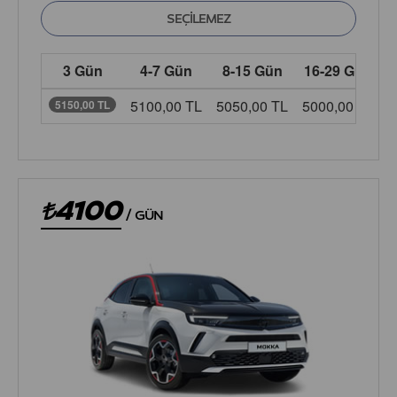
3 Gün
4-7 Gün
8-15 Gün
16-29 Gün
5100,00 TL
5050,00 TL
5000,00 TL
4
5150,00 TL
4100
/
GÜN