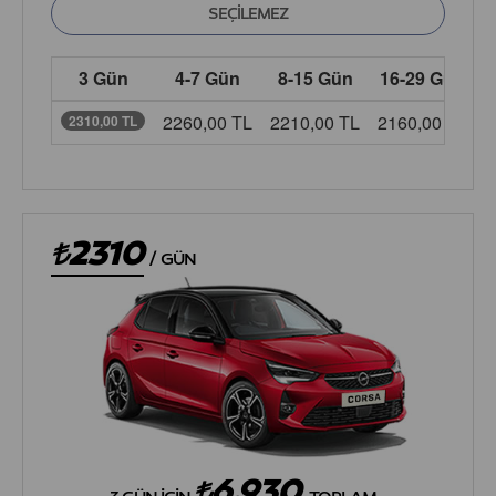
3 Gün
4-7 Gün
8-15 Gün
16-29 Gün
2260,00 TL
2210,00 TL
2160,00 TL
2
2310,00 TL
2310
/
GÜN
6.930