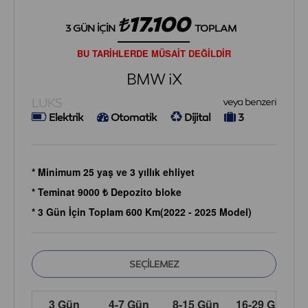
17.100
3 GÜN İÇIN
TOPLAM
BU TARİHLERDE MÜSAİT DEĞİLDİR
BMW iX
LUKS
veya benzeri
Elektrik
Otomatik
Dijital
3
* Minimum 25 yaş ve 3 yıllık ehliyet
* Teminat 9000 ₺ Depozito bloke
* 3 Gün İçin Toplam 600 Km(2022 - 2025 Model)
3 Gün
4-7 Gün
8-15 Gün
16-29 Gün