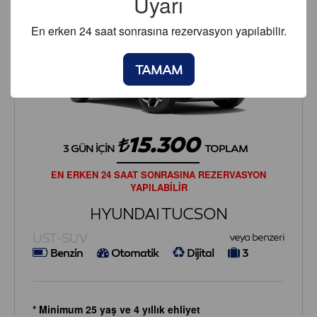
Uyarı
En erken 24 saat sonrasına rezervasyon yapılabilir.
TAMAM
15.300
3 GÜN İÇIN
TOPLAM
EN ERKEN 24 SAAT SONRASINA REZERVASYON
YAPILABİLİR
HYUNDAI TUCSON
UST-SUV
veya benzeri
Benzin
Otomatik
Dijital
3
* Minimum 25 yaş ve 4 yıllık ehliyet