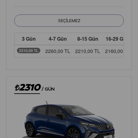
3 Gün
4-7 Gün
8-15 Gün
16-29 Gün
2260,00 TL
2210,00 TL
2160,00 TL
2
2310,00 TL
2310
/
GÜN