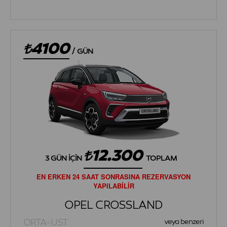
4100
/
GÜN
12.300
3 GÜN İÇIN
TOPLAM
EN ERKEN 24 SAAT SONRASINA REZERVASYON
YAPILABİLİR
OPEL CROSSLAND
ORTA-UST
veya benzeri