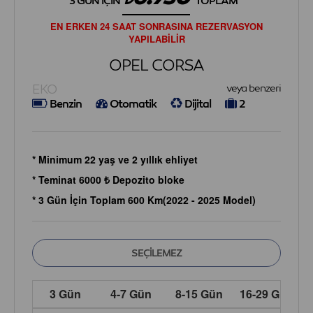
3 GÜN İÇIN
TOPLAM
EN ERKEN 24 SAAT SONRASINA REZERVASYON
YAPILABİLİR
OPEL CORSA
EKO
veya benzeri
Benzin
Otomatik
Dijital
2
* Minimum 22 yaş ve 2 yıllık ehliyet
* Teminat 6000 ₺ Depozito bloke
* 3 Gün İçin Toplam 600 Km(2022 - 2025 Model)
3 Gün
4-7 Gün
8-15 Gün
16-29 Gün