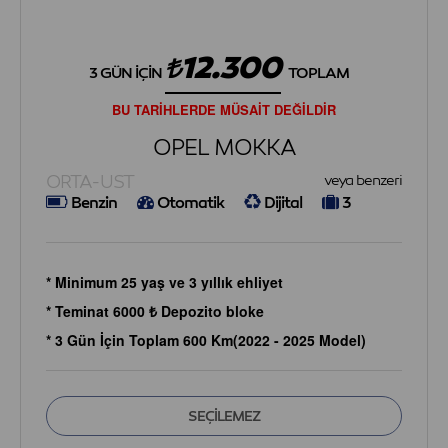
12.300
3 GÜN İÇIN
TOPLAM
BU TARİHLERDE MÜSAİT DEĞİLDİR
OPEL MOKKA
ORTA-UST
veya benzeri
Benzin
Otomatik
Dijital
3
* Minimum 25 yaş ve 3 yıllık ehliyet
* Teminat 6000 ₺ Depozito bloke
* 3 Gün İçin Toplam 600 Km(2022 - 2025 Model)