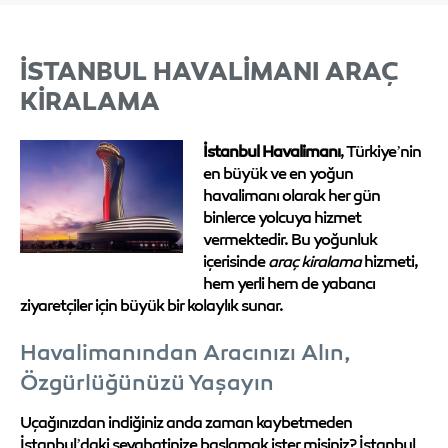
ISTANBUL HAVALIMANI ARAÇ
KIRALAMA
İstanbul Havalimanı
, Türkiye’nin
en büyük ve en yoğun
havalimanı olarak her gün
binlerce yolcuya hizmet
vermektedir. Bu yoğunluk
içerisinde
araç kiralama
hizmeti,
hem yerli hem de yabancı
ziyaretçiler için büyük bir kolaylık sunar.
Havalimanından Aracınızı Alın,
Özgürlüğünüzü Yaşayın
Uçağınızdan indiğiniz anda zaman kaybetmeden
İstanbul’daki seyahatinize başlamak ister misiniz? İstanbul