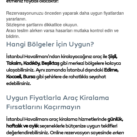
etmeniz faydalı olacaktır:
Rezervasyonunuzu önceden yaparak daha uygun fiyatlardan
yararlanın.
Sözleşme şartlarını dikkatlice okuyun.
Aracı teslim alırken varsa hasarları mutlaka kontrol edin ve
bildirin.
Hangi Bölgeler İçin Uygun?
İstanbul Havalimanı'ndan kiralayacağınız araç ile
Şişli,
Taksim, Kadıköy, Beşiktaş
gibi merkezi bölgelere kolayca
ulaşabilirsiniz. Aynı zamanda İstanbul dışındaki
Edirne,
Kocaeli, Bursa
gibi şehirlere de rahatlıkla seyahat
edebilirsiniz.
Uygun Fiyatlarla Araç Kiralama
Fırsatlarını Kaçırmayın
İstanbul Havalimanı araç kiralama hizmetlerinde
günlük,
haftalık ve aylık
seçeneklerle bütçenize uygun teklifleri
değerlendirebilirsiniz. Online rezervasyon sayesinde
erken